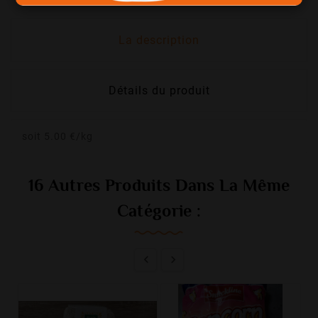
La description
Détails du produit
soit 5.00 €/kg
16 Autres Produits Dans La Même
Catégorie :

