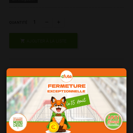
QUANTITÉ

AJOUTER À LA LISTE
Les Produits De Marque = Qualité
Date Courte = Moins Cher !
Consomation Responsable