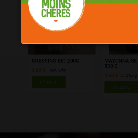
GRESSINS BIO 200G
MAYONNAISE
830 G
2,00 €
10,00 €/kg
4,50 €
5,42 €/kg
LISTE
LISTE