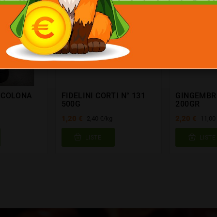
 COLONA
FIDELINI CORTI N° 131
GINGEMBR
500G
200GR
1,20 €
2,20 €
2,40 €/kg
11,00
LISTE
LISTE