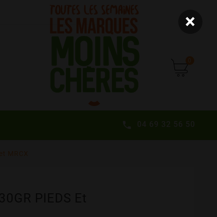
×
0
04 69 32 56 50

et MRCX
0GR PIEDS Et