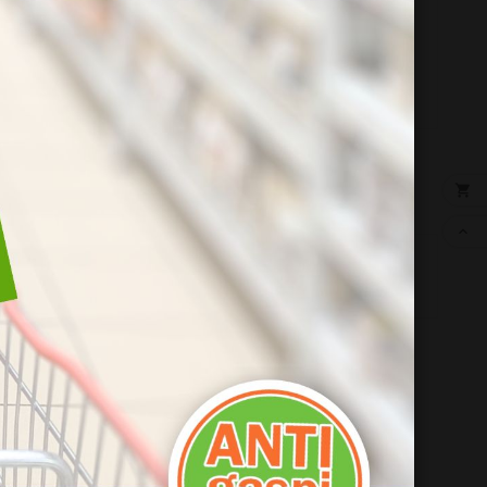
sable


 :


NOUVEAU