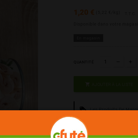
1,20 €
(5,22 €/kg)
T.T.C.
Disponible dans votre magasi
En magasin
QUANTITÉ

AJOUTER À LA LISTE
Les Produits De Marq
Date Courte = Moins C