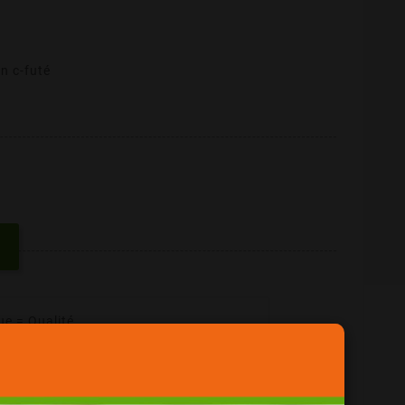
n c-futé
ue = Qualité
her !