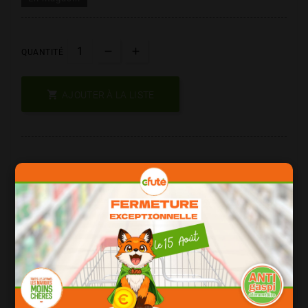
QUANTITÉ

AJOUTER À LA LISTE
Les Produits De Marque = Qualité
Date Courte = Moins Cher !
Consomation Responsable