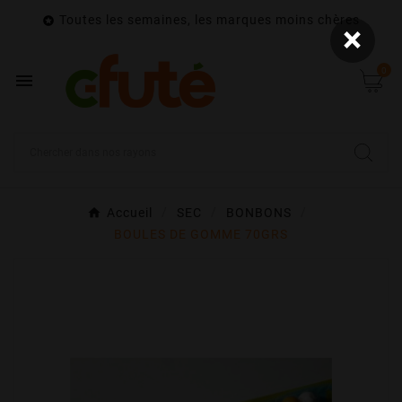
Toutes les semaines, les marques moins chères

×
0

Accueil
SEC
BONBONS
BOULES DE GOMME 70GRS