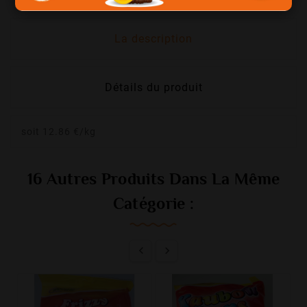
La description
Détails du produit
soit 12.86 €/kg
16 Autres Produits Dans La Même
Catégorie :

