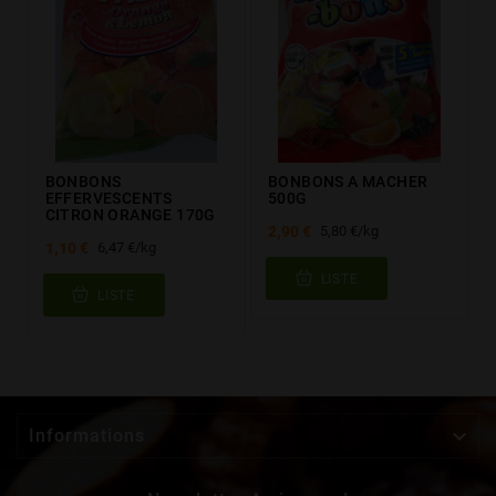
BONBONS
BONBONS A MACHER
EFFERVESCENTS
500G
CITRON ORANGE 170G
2,90 €
5,80 €/kg
1,10 €
6,47 €/kg
LISTE
LISTE

Informations