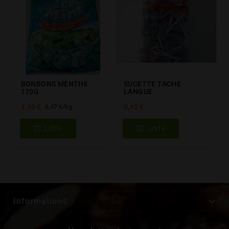
BONBONS MENTHE
SUCETTE TACHE
170G
LANGUE
1,10 €
0,15 €
6,47 €/kg
LISTE
LISTE

Informations