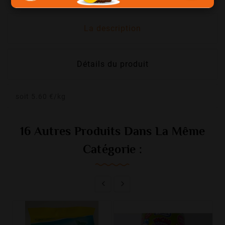
La description
Détails du produit
soit 5.60 €/kg
16 Autres Produits Dans La Même
Catégorie :

