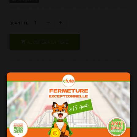
QUANTITÉ

AJOUTER À LA LISTE
Les Produits De Marque = Qualité
Date Courte = Moins Cher !
Consomation Responsable