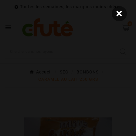
Toutes les semaines, les marques moins chères

×
0

Accueil
SEC
BONBONS
CARAMEL AU LAIT 250 GRS